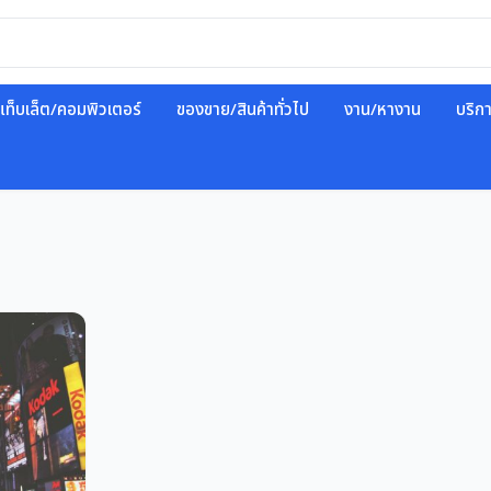
แท็บเล็ต/คอมพิวเตอร์
ของขาย/สินค้าทั่วไป
งาน/หางาน
บริก