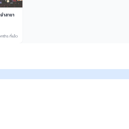
ะจำสาขา
nths ที่แล้ว