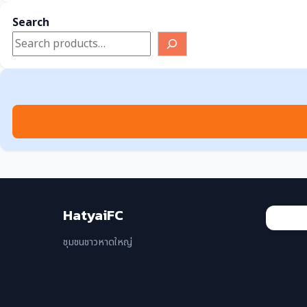
ปทุมธานี
Search
พระนครศรีอยุธยา
ภูเก็ต
ระยอง
สงขลา
สมุทรปราการ
สุราษฎร์ธานี
อุดรธานี
HatyaiFC
เชียงราย
ชุมชนชาวหาดใหญ่
เชียงใหม่