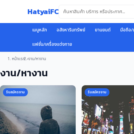
ข้าม
HatyaiFC
ไป
ยัง
เนื้อหา
เมนูหลัก
อสังหาริมทรัพย์
ยานยนต์
มือถือ/
แฟชั่น/เครื่องแต่งกาย
หน้าแรก
งาน/หางาน
งาน/หางาน
รับสมัครงาน
รับสมัครงาน