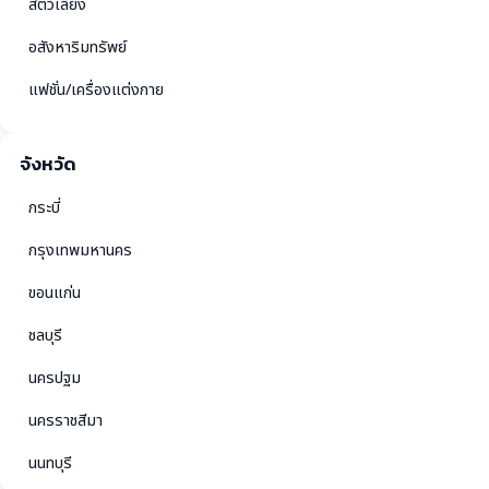
สัตว์เลี้ยง
อสังหาริมทรัพย์
แฟชั่น/เครื่องแต่งกาย
จังหวัด
กระบี่
กรุงเทพมหานคร
ขอนแก่น
ชลบุรี
นครปฐม
นครราชสีมา
นนทบุรี