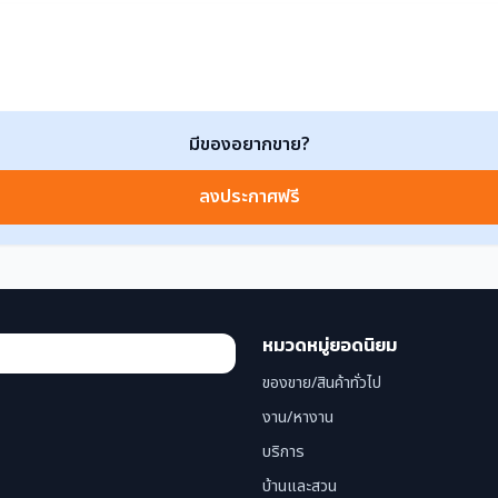
มีของอยากขาย?
ลงประกาศฟรี
หมวดหมู่ยอดนิยม
ของขาย/สินค้าทั่วไป
งาน/หางาน
บริการ
บ้านและสวน