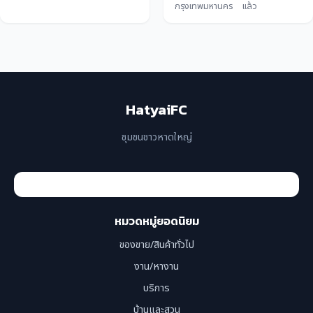
กรุงเทพมหานคร
แล้ว
HatyaiFC
ชุมชนชาวหาดใหญ่
หมวดหมู่ยอดนิยม
ของขาย/สินค้าทั่วไป
งาน/หางาน
บริการ
บ้านและสวน