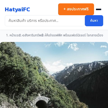
ข้าม
HatyaiFC
ไป
+ ลงประกาศฟรี
ยัง
เนื้อหา
ค้นหา
หน้าแรก
อสังหาริมทรัพย์
ให้เช่าออฟฟิศ พร้อมเฟอร์นิเจอร์ ใจกลางเมือง