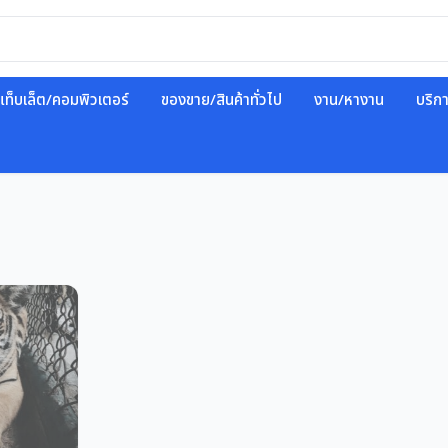
แท็บเล็ต/คอมพิวเตอร์
ของขาย/สินค้าทั่วไป
งาน/หางาน
บริก