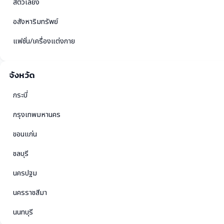
สัตว์เลี้ยง
อสังหาริมทรัพย์
แฟชั่น/เครื่องแต่งกาย
จังหวัด
กระบี่
กรุงเทพมหานคร
ขอนแก่น
ชลบุรี
นครปฐม
นครราชสีมา
นนทบุรี