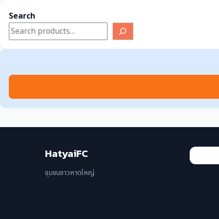
ปทุมธานี
Search
พระนครศรีอยุธยา
ภูเก็ต
ระยอง
สงขลา
สมุทรปราการ
สุราษฎร์ธานี
อุดรธานี
HatyaiFC
เชียงราย
ชุมชนชาวหาดใหญ่
เชียงใหม่