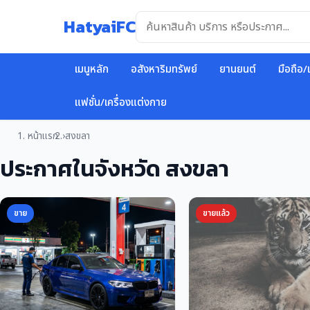
ข้าม
HatyaiFC
ไป
ยัง
เนื้อหา
เมนูหลัก
อสังหาริมทรัพย์
ยานยนต์
มือถือ/
แฟชั่น/เครื่องแต่งกาย
หน้าแรก
สงขลา
ประกาศในจังหวัด สงขลา
ขาย
ขายแล้ว