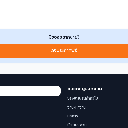
มีของอยากขาย?
ลงประกาศฟรี
หมวดหมู่ยอดนิยม
ของขาย/สินค้าทั่วไป
งาน/หางาน
บริการ
บ้านและสวน