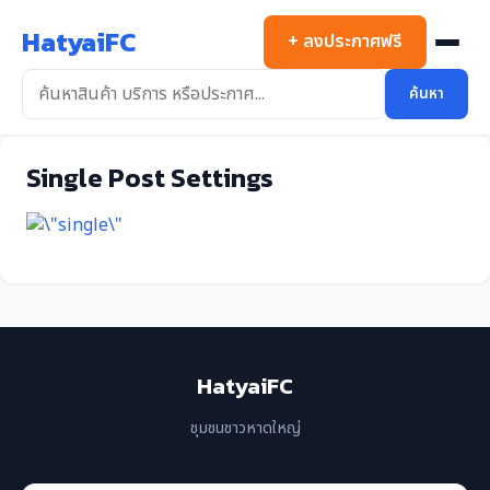
ข้าม
HatyaiFC
ไป
+ ลงประกาศฟรี
ยัง
เนื้อหา
ค้นหา
Single Post Settings
HatyaiFC
ชุมชนชาวหาดใหญ่