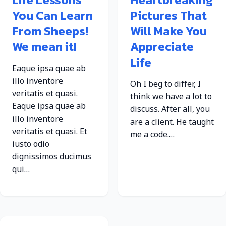
You Can Learn
Pictures That
From Sheeps!
Will Make You
We mean it!
Appreciate
Life
Eaque ipsa quae ab
illo inventore
Oh I beg to differ, I
veritatis et quasi.
think we have a lot to
Eaque ipsa quae ab
discuss. After all, you
illo inventore
are a client. He taught
veritatis et quasi. Et
me a code.…
iusto odio
dignissimos ducimus
qui…