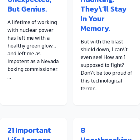
But Genius.
They\’ll Stay
In Your
A lifetime of working
Memory.
with nuclear power
has left me with a
But with the blast
healthy green glow…
shield down, I can\’t
and left me as
even see! How am I
impotent as a Nevada
supposed to fight?
boxing commissioner.
Don\’t be too proud of
…
this technological
terror…
21 Important
8
Life Lessons
Heartbreaking