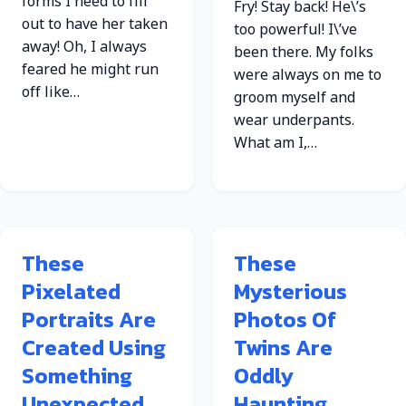
forms I need to fill
Fry! Stay back! He\’s
out to have her taken
too powerful! I\’ve
away! Oh, I always
been there. My folks
feared he might run
were always on me to
off like…
groom myself and
wear underpants.
What am I,…
These
These
Pixelated
Mysterious
Portraits Are
Photos Of
Created Using
Twins Are
Something
Oddly
Unexpected,
Haunting.