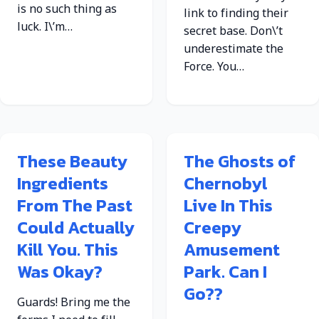
is no such thing as
link to finding their
luck. I\’m…
secret base. Don\’t
underestimate the
Force. You…
These Beauty
The Ghosts of
Ingredients
Chernobyl
From The Past
Live In This
Could Actually
Creepy
Kill You. This
Amusement
Was Okay?
Park. Can I
Go??
Guards! Bring me the