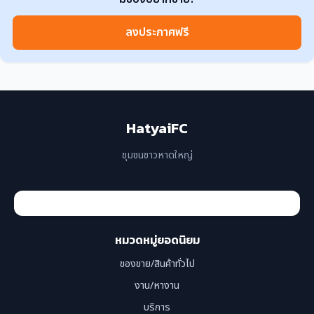
ระยอง
(1)
สงขลา
(2)
ลงประกาศฟรี
สมุทรปราการ
(1)
สุราษฎร์ธานี
(1)
อุดรธานี
(1)
HatyaiFC
เชียงราย
(1)
ชุมชนชาวหาดใหญ่
เชียงใหม่
(1)
หมวดหมู่ยอดนิยม
ของขาย/สินค้าทั่วไป
งาน/หางาน
บริการ