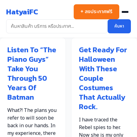
ข้าม
HatyaiFC
ไป
+ ลงประกาศฟรี
ยัง
เนื้อหา
ค้นหา
Listen To “The
Get Ready For
Piano Guys”
Halloween
Take You
With These
Through 50
Couple
Years Of
Costumes
Batman
That Actually
Rock.
What?! The plans you
refer to will soon be
I have traced the
back in our hands. In
Rebel spies to her.
my experience, there
Now she is my only