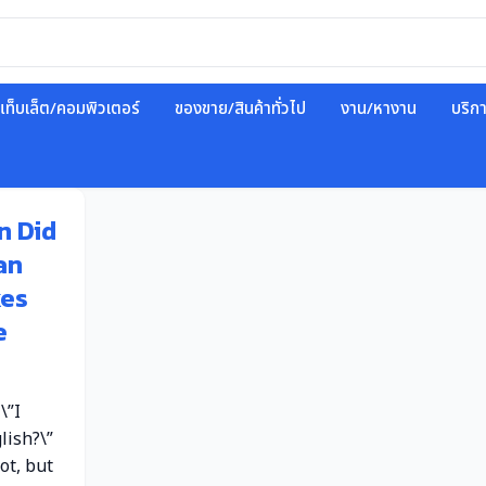
แท็บเล็ต/คอมพิวเตอร์
ของขาย/สินค้าทั่วไป
งาน/หางาน
บริก
n Did
an
kes
e
\”I
lish?\”
hot, but