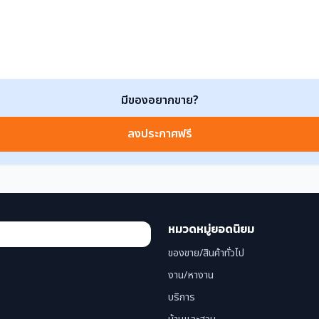
มีของอยากขาย?
ลงประกาศฟรี
หมวดหมู่ยอดนิยม
ของขาย/สินค้าทั่วไป
งาน/หางาน
บริการ