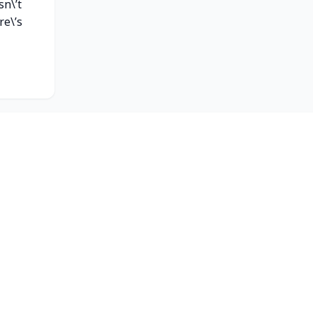
sn\’t
re\’s