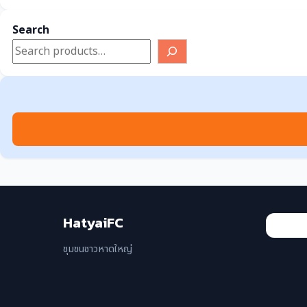
ปทุมธานี
Search
พระนครศรีอยุธยา
ภูเก็ต
ระยอง
สงขลา
สมุทรปราการ
สุราษฎร์ธานี
อุดรธานี
HatyaiFC
เชียงราย
ชุมชนชาวหาดใหญ่
เชียงใหม่