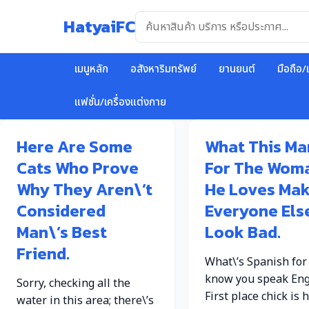
ข้าม
HatyaiFC
ไป
ยัง
เนื้อหา
เมนูหลัก
อสังหาริมทรัพย์
ยานยนต์
มือถือ/
แฟชั่น/เครื่องแต่งกาย
Here Are Some
What This Ma
Cats Who Prove
For The Wom
Why They Aren\’t
He Loves Ma
Considered
Everyone Els
Man\’s Best
Look Bad.
Friend.
What\’s Spanish for 
know you speak Eng
Sorry, checking all the
First place chick is 
water in this area; there\’s